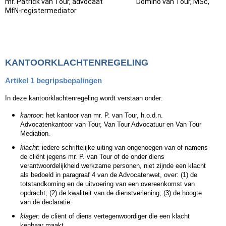
mr. Patrick van Tour, advocaat Domino van Tour, MSc,
MfN-registermediator
KANTOORKLACHTENREGELING
Artikel 1 begripsbepalingen
In deze kantoorklachtenregeling wordt verstaan onder:
kantoor
: het kantoor van mr. P. van Tour, h.o.d.n.
Advocatenkantoor van Tour, Van Tour Advocatuur en Van Tour
Mediation
.
klacht
: iedere schriftelijke uiting van ongenoegen van of namens
de cliënt jegens mr. P. van Tour of de onder diens
verantwoordelijkheid werkzame personen, niet zijnde een klacht
als bedoeld in paragraaf 4 van de Advocatenwet, over:
(1) de
totstandkoming en de uitvoering van een overeenkomst van
opdracht; (2)
de kwaliteit van de dienstverlening; (3)
de hoogte
van de declaratie.
klager
: de cliënt of diens vertegenwoordiger die een klacht
kenbaar maakt.